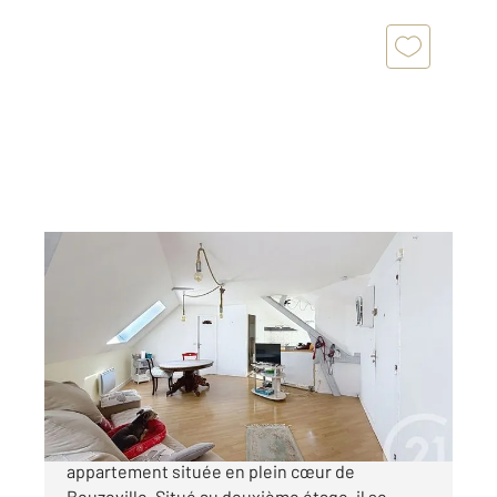
BEUZEVILLE 27
2
35,60 m
, 2 pièces
Ref : 15643
Appartement T2 à vendre
80 000 €
Century 21 Saint Hélier vous propose cet
appartement située en plein cœur de
Beuzeville. Situé au deuxième étage, il se