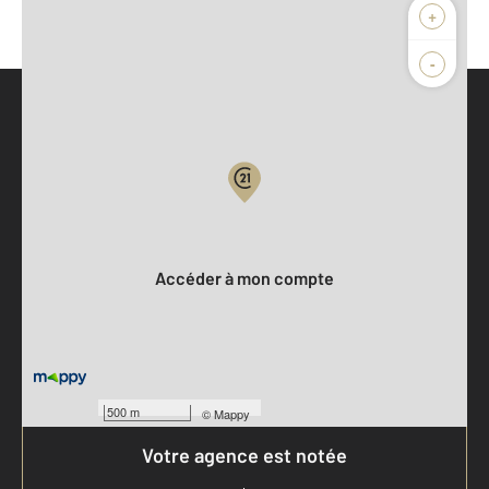
+
-
Parlons de vous, parlons biens
Votre compte :
Accéder à mon compte
500 m
©
Mappy
Votre agence est notée