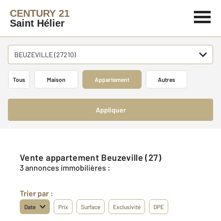
CENTURY 21
Saint Hélier
BEUZEVILLE (27210)
Tous
Maison
Appartement
Autres
Appliquer
Vente appartement Beuzeville (27)
3 annonces immobilières :
Trier par :
Date
Prix
Surface
Exclusivité
DPE