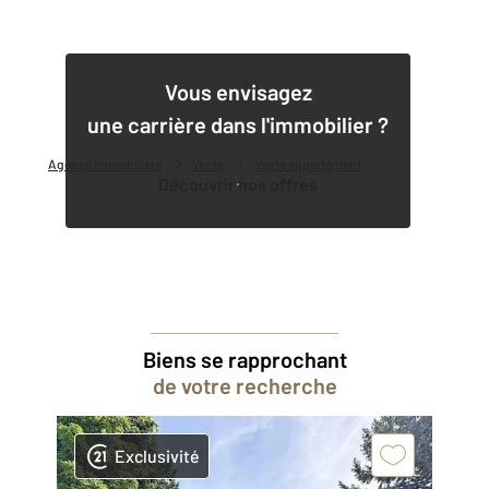
1
Vous envisagez
une carrière dans l'immobilier ?
Agence immobilière
Vente
Vente appartement
Découvrir nos offres
Biens se rapprochant
de votre recherche
Exclusivité