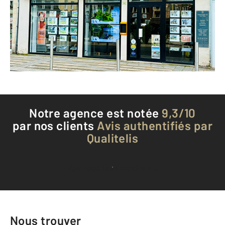
BEUZEVILLE - 27210
Envoyer un message
Téléphoner à l'agence
Notre agence est notée
9,3/10
par nos clients
Avis authentifiés par
Qualitelis
Voir tous les avis clients
Nous trouver