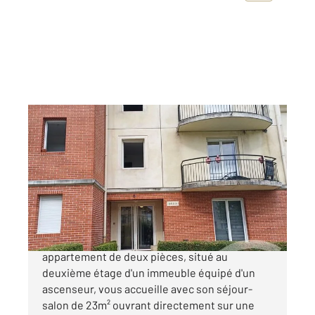
BEUZEVILLE 27
2
46,50 m
, 2 pièces
Ref : 15707
Appartement F2 à vendre
83 000 €
Au cœur de Beuzeville, ce charmant
appartement de deux pièces, situé au
deuxième étage d'un immeuble équipé d'un
ascenseur, vous accueille avec son séjour-
salon de 23m² ouvrant directement sur une